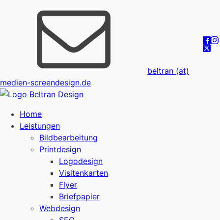
beltran (at)
medien-screendesign.de
Home
Leistungen
Bildbearbeitung
Printdesign
Logodesign
Visitenkarten
Flyer
Briefpapier
Webdesign