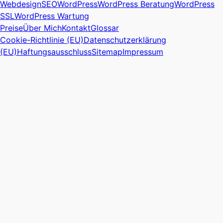
Webdesign
SEO
WordPress
WordPress Beratung
WordPress
SSL
WordPress Wartung
Preise
Über Mich
Kontakt
Glossar
Cookie-Richtlinie (EU)
Datenschutzerklärung
(EU)
Haftungsausschluss
Sitemap
Impressum