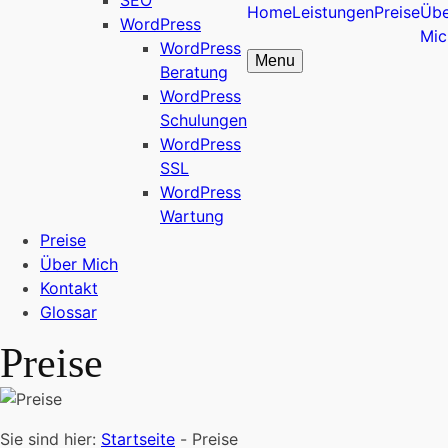
SEO
Home
Leistungen
Preise
Übe
WordPress
Mic
WordPress
Menu
Beratung
WordPress
Schulungen
WordPress
SSL
WordPress
Wartung
Preise
Über Mich
Kontakt
Glossar
Preise
Sie sind hier:
Startseite
-
Preise