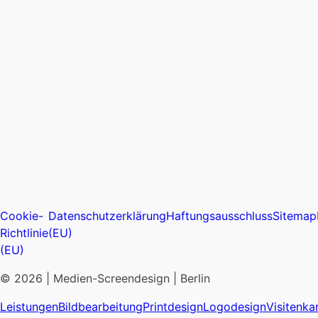
Cookie-
Datenschutzerklärung
Haftungsausschluss
Sitemap
Richtlinie
(EU)
(EU)
© 2026 | Medien-Screendesign | Berlin
Leistungen
Bildbearbeitung
Printdesign
Logodesign
Visitenka