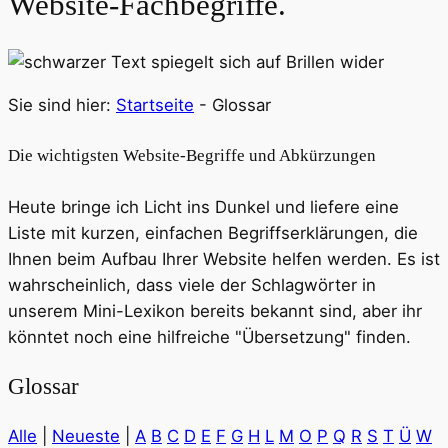
Website-Fachbegriffe.
Sie sind hier:
Startseite
-
Glossar
Die wichtigsten Website-Begriffe und Abkürzungen
Heute bringe ich Licht ins Dunkel und liefere eine
Liste mit kurzen, einfachen Begriffserklärungen, die
Ihnen beim Aufbau Ihrer Website helfen werden. Es ist
wahrscheinlich, dass viele der Schlagwörter in
unserem Mini-Lexikon bereits bekannt sind, aber ihr
könntet noch eine hilfreiche "Übersetzung" finden.
Glossar
Alle
|
Neueste
|
A
B
C
D
E
F
G
H
L
M
O
P
Q
R
S
T
Ü
W